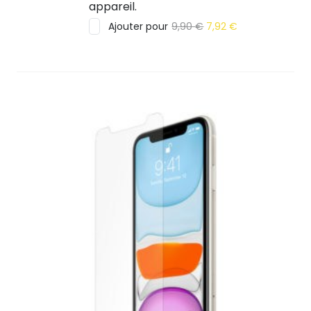
appareil.
Le
Le
Ajouter pour
9,90
€
7,92
€
prix
prix
initial
actuel
était :
est :
9,90 €.
7,92 €.