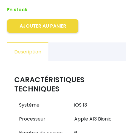
En stock
quantité
AJOUTER AU PANIER
de
iPhone
SE
Description
2020
64GO
Noir
CARACTÉRISTIQUES
Grade
TECHNIQUES
A
Système
iOS 13
Processeur
Apple A13 Bionic
Nombre de coeurs
6