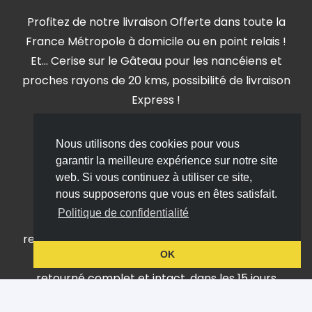
Profitez de notre livraison Offerte dans toute la
France Métropole à domicile ou en point relais !
Et… Cerise sur le Gâteau pour les nancéiens et
proches rayons de 20 kms, possibilité de livraison
Express !
Nous utilisons des cookies pour vous
garantir la meilleure expérience sur notre site
web. Si vous continuez à utiliser ce site,
Satisfait ou remboursé
nous supposerons que vous en êtes satisfait.
Politique de confidentialité
Vous avez 15 jours pour changer d’avis ! Nous
remboursons votre produit non déballé et intact
OK
ou échangeons contre votre produit déballé
retourné complet et intact, dans les 15 jours
suivant votre achat.