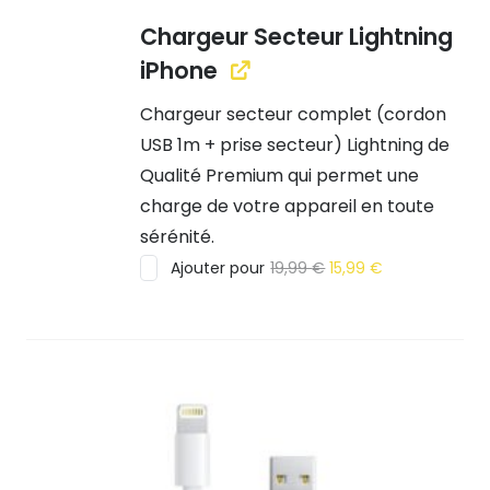
Chargeur Secteur Lightning
iPhone
Chargeur secteur complet (cordon
USB 1m + prise secteur) Lightning de
Qualité Premium qui permet une
charge de votre appareil en toute
sérénité.
Le
Le
Ajouter pour
19,99
€
15,99
€
prix
prix
initial
actuel
était :
est :
19,99 €.
15,99 €.