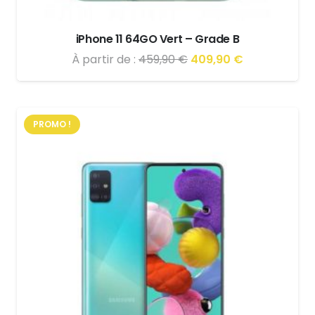
iPhone 11 64GO Vert – Grade B
Le
Le
À partir de :
459,90
€
409,90
€
prix
prix
initial
actuel
était :
est :
PROMO !
459,90 €.
409,90 €.