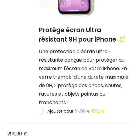
Protège écran Ultra
résistant 9H pour iPhone
Une protection d’écran ultra-
résistante conçue pour protéger au
maximum l'écran de votre iPhone. En
verre trempé, d'une dureté maximale
de 9H, il protège des chocs, chutes,
rayures et objets pointus ou
tranchants !
Le
Le
Ajouter pour
14,90
€
11,92
€
prix
prix
initial
actuel
était :
est :
14,90 €.
11,92 €.
299,90
€