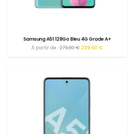
Samsung A51 128Go Bleu 4G Grade A+
Le
Le
À partir de :
279,90
€
239,90
€
prix
prix
initial
actuel
était :
est :
279,90 €.
239,90 €.