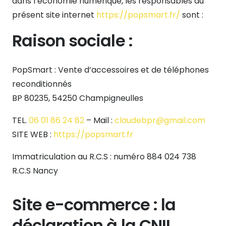
dans l’économie numérique, les responsables du
présent site internet
https://popsmart.fr/
sont :
Raison sociale :
PopSmart : Vente d’accessoires et de téléphones
reconditionnés
BP 80235, 54250 Champigneulles
TEL.
06 01 86 24 82
– Mail :
claudebpr@gmail.com
SITE WEB :
https://popsmart.fr
Immatriculation au R.C.S : numéro 884 024 738
R.C.S Nancy
Site e-commerce : la
déclaration à la CNIL