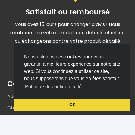
Satisfait ou remboursé
Vous avez 15 jours pour changer d’avis ! Nous
remboursons votre produit non déballé et intact
ou échangeons contre votre produit déballé
retourné complet et intact, dans les 15 jours
Nous utilisons des cookies pour vous
suivant votre achat.
garantir la meilleure expérience sur notre site
web. Si vous continuez à utiliser ce site,
nous supposerons que vous en êtes satisfait.
Catalogue
Politique de confidentialité
Audio
OK
Chargeurs & Câbles
Mémoires
Mobiles