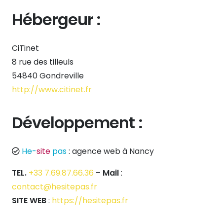
Hébergeur :
CiTinet
8 rue des tilleuls
54840 Gondreville
http://www.citinet.fr
Développement :
He-
site
pas
: agence web à Nancy
TEL.
+33 7.69.87.66.36
–
Mail
:
contact@hesitepas.fr
SITE WEB
:
https://hesitepas.fr