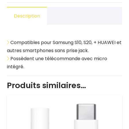
Écouteurs
Appareil
Description
filaires
USB
C
Compatibles pour Samsung S10, S20, + HUAWEI et
blanc
autres smartphones sans prise jack.
Possèdent une télécommande avec micro
intégré.
Produits similaires…