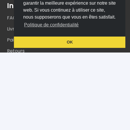
garantir la meilleure expérience sur notre site
Informations
web. Si vous continuez à utiliser ce site,
nous supposerons que vous en êtes satisfait.
FAQs
Politique de confidentialité
Livraison
Paiements
OK
Retours
La boutique
Accompagnement PopSmart
Concept
Nos produits
Contact