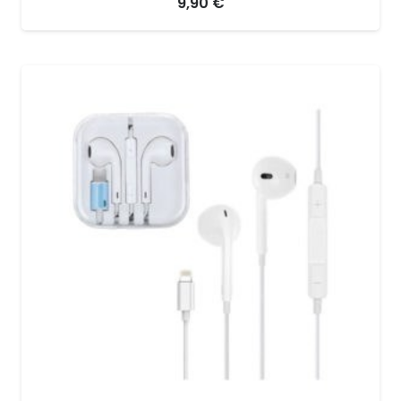
9,90
€