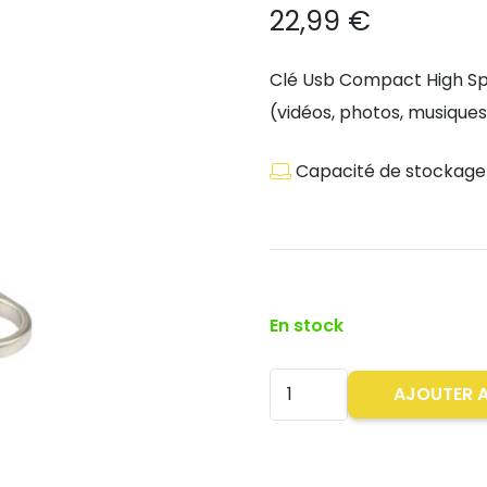
22,99
€
Clé Usb Compact High Sp
(vidéos, photos, musique
Capacité de stockage 
En stock
quantité
AJOUTER A
de
Clé
Usb