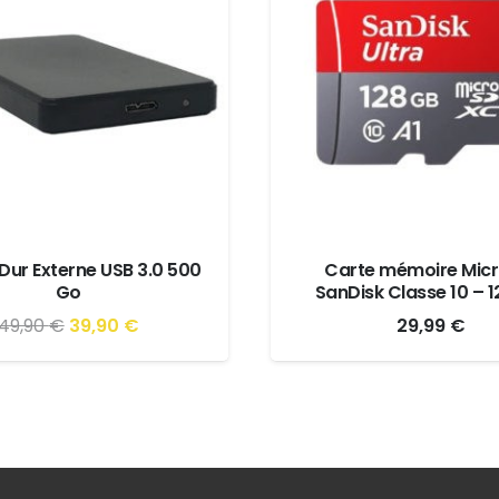
Dur Externe USB 3.0 500
Carte mémoire Micr
Go
SanDisk Classe 10 – 
Le
Le
49,90
€
39,90
€
29,99
€
prix
prix
initial
actuel
était :
est :
49,90 €.
39,90 €.