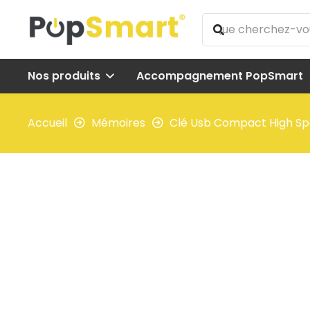
Nos produits
Accompagnement PopSmart
Accueil
Mémoires
Clé Usb Compact High Spe