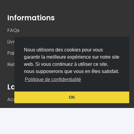
Informations
FAQs
Livraison
Nous utilisons des cookies pour vous
Paiements
garantir la meilleure expérience sur notre site
Retours
web. Si vous continuez à utiliser ce site,
nous supposerons que vous en êtes satisfait.
Politique de confidentialité
La boutique
OK
Accompagnement PopSmart
Concept
Nos produits
Contact